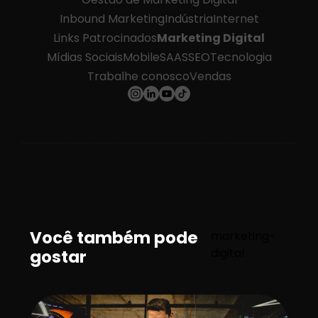
Inbound Marketing
Indústria
Internet
Links Patrocinados
Marketing Digital
Mídias Sociais
Mobile
SAAS
SEO
Tecnologia
Trabalhe conosco
Vendas
Você também pode
marketing-
digital
gostar