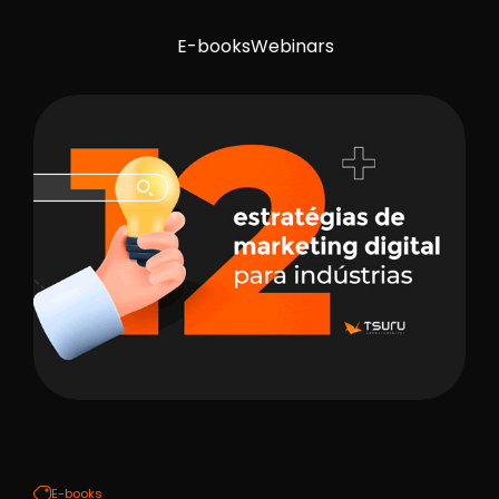
E-books
Webinars
E-books