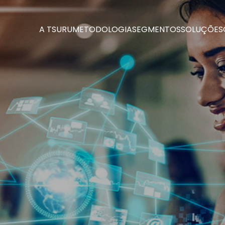
A TSURU
METODOLOGIA
SEGMENTOS
SOLUÇÕES
A TSURU
METODOLOGIA
SEGMENTOS
SOLUÇÕES