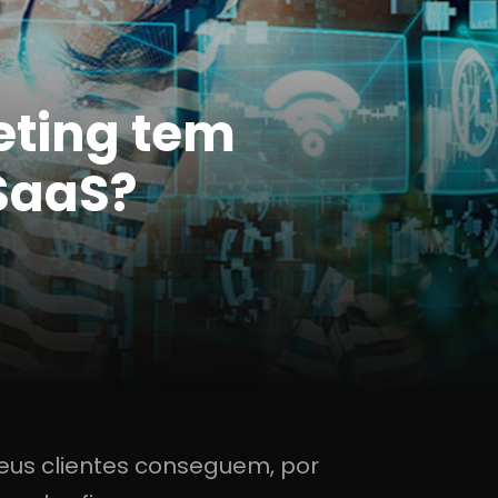
eting tem
SaaS?
eus clientes conseguem, por