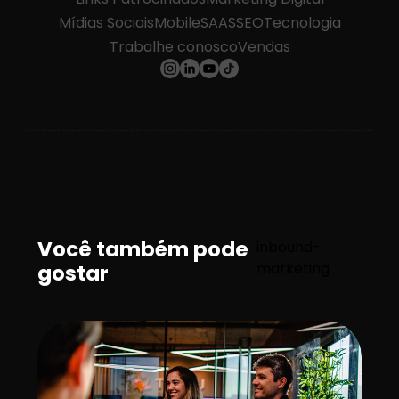
Mídias Sociais
Mobile
SAAS
SEO
Tecnologia
Trabalhe conosco
Vendas
Você também pode
inbound-
marketing
gostar