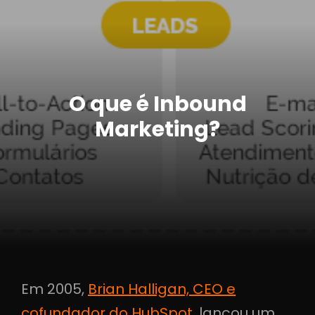
O que é Inbound
Marketing?
Em 2005,
Brian Halligan, CEO e
cofundador do HubSpot
, lançou um