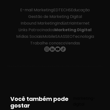
E-mail Marketing
EDTECHS
Educação
Gestão de Marketing Digital
Inbound Marketing
Indústria
Internet
Links Patrocinados
Marketing Digital
Mídias Sociais
Mobile
SAAS
SEO
Tecnologia
Trabalhe conosco
Vendas
Você também pode
marketing-
digital
gostar