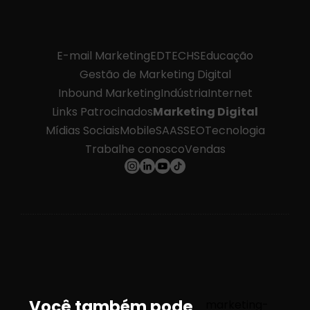
E-mail Marketing
EDTECHS
Educação
Gestão de Marketing Digital
Inbound Marketing
Indústria
Internet
Links Patrocinados
Marketing Digital
Mídias Sociais
Mobile
SAAS
SEO
Tecnologia
Trabalhe conosco
Vendas
Você também pode
marketing-