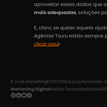
aproveitar esses dados que a
mais adequadas
, soluções p
E, claro, se quiser aquela aju
Agência Tsuru estão sempre p
clicar aqui
!
E-mail Marketing
EDTECHS
Educação
Gestão de
Marketing Digital
Mídias Sociais
Mobile
SAAS